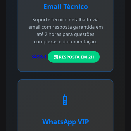
Email Técnico
Suporte técnico detalhado via
email com resposta garantida em
até 2 horas para questões
complexas e documentação.
348Bet
📨 RESPOSTA EM 2H
📱
WhatsApp VIP