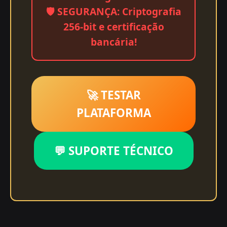
🛡️ SEGURANÇA: Criptografia
256-bit e certificação
bancária!
🚀 TESTAR
PLATAFORMA
💬 SUPORTE TÉCNICO