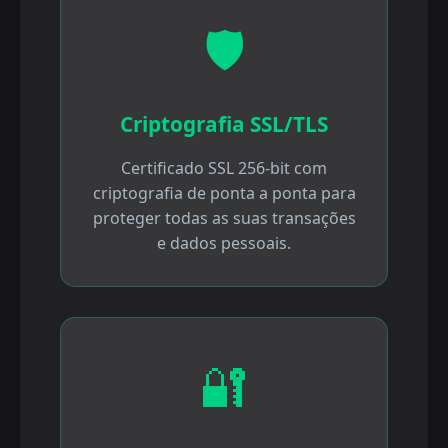
🛡️
Criptografia SSL/TLS
Certificado SSL 256-bit com
criptografia de ponta a ponta para
proteger todas as suas transações
e dados pessoais.
🔐