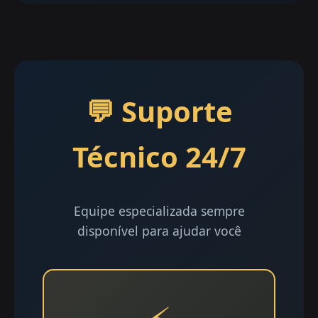
💬 Suporte
Técnico 24/7
Equipe especializada sempre
disponível para ajudar você