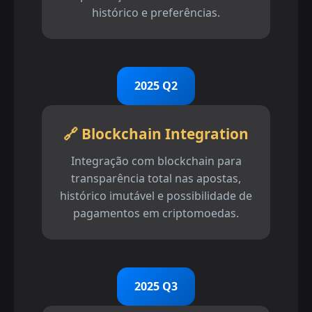
histórico e preferências.
2025 Q2
🔗 Blockchain Integration
Integração com blockchain para
transparência total nas apostas,
histórico imutável e possibilidade de
pagamentos em criptomoedas.
2025 Q3