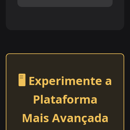
🖥️ Experimente a
Plataforma
Mais Avançada