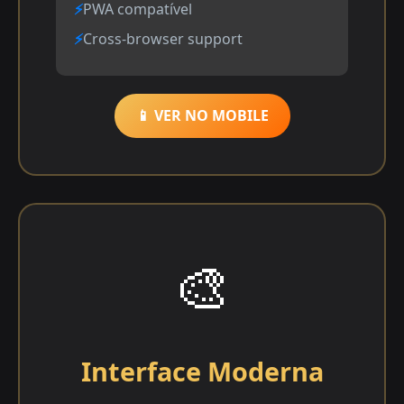
PWA compatível
Cross-browser support
📱 VER NO MOBILE
🎨
Interface Moderna