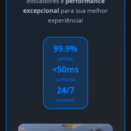
inovadores e
performance
excepcional
para sua melhor
experiência!
99.9%
UPTIME
<50ms
LATÊNCIA
24/7
SUPORTE