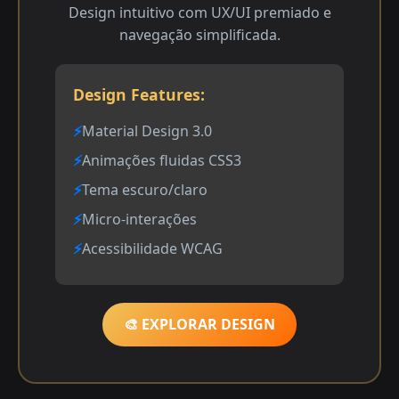
Design intuitivo com UX/UI premiado e
navegação simplificada.
Design Features:
Material Design 3.0
Animações fluidas CSS3
Tema escuro/claro
Micro-interações
Acessibilidade WCAG
🎨 EXPLORAR DESIGN