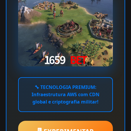
🔧
TECNOLOGIA PREMIUM:
Infraestrutura AWS com CDN
global e criptografia militar!