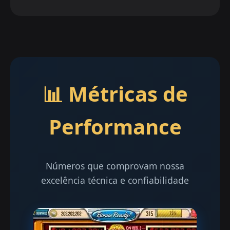
📊 Métricas de
Performance
Números que comprovam nossa
excelência técnica e confiabilidade