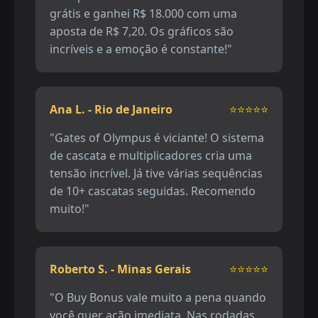
grátis e ganhei R$ 18.000 com uma
aposta de R$ 7,20. Os gráficos são
incríveis e a emoção é constante!"
Ana L. - Rio de Janeiro
⭐⭐⭐⭐⭐
"Gates of Olympus é viciante! O sistema
de cascata e multiplicadores cria uma
tensão incrível. Já tive várias sequências
de 10+ cascatas seguidas. Recomendo
muito!"
Roberto S. - Minas Gerais
⭐⭐⭐⭐⭐
"O Buy Bonus vale muito a pena quando
você quer ação imediata. Nas rodadas