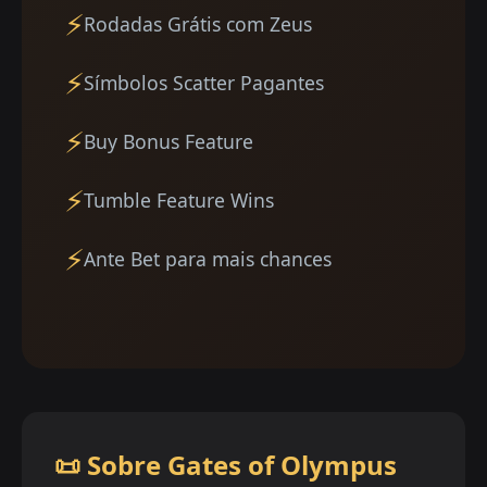
Rodadas Grátis com Zeus
Símbolos Scatter Pagantes
Buy Bonus Feature
Tumble Feature Wins
Ante Bet para mais chances
📜 Sobre Gates of Olympus