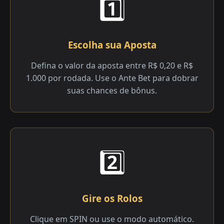
1️⃣
Escolha sua Aposta
Defina o valor da aposta entre R$ 0,20 e R$
1.000 por rodada. Use o Ante Bet para dobrar
suas chances de bônus.
2️⃣
Gire os Rolos
Clique em SPIN ou use o modo automático.