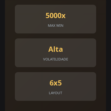
5000x
MAX WIN
Alta
VOLATILIDADE
6x5
LAYOUT