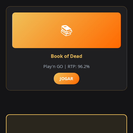
📚
Book of Dead
Play'n GO | RTP: 96.2%
JOGAR