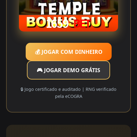
💰 JOGAR COM DINHEIRO
🎮 JOGAR DEMO GRÁTIS
🔒 Jogo certificado e auditado | RNG verificado
pela eCOGRA