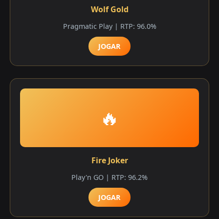
Wolf Gold
Pragmatic Play | RTP: 96.0%
JOGAR
🔥
Fire Joker
Play'n GO | RTP: 96.2%
JOGAR