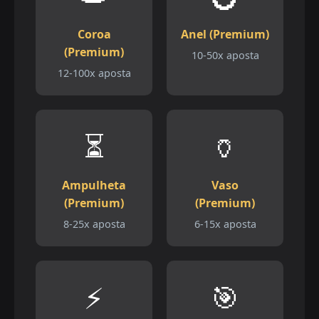
Coroa
Anel (Premium)
(Premium)
10-50x aposta
12-100x aposta
⏳
🏺
Ampulheta
Vaso
(Premium)
(Premium)
8-25x aposta
6-15x aposta
⚡
🎯