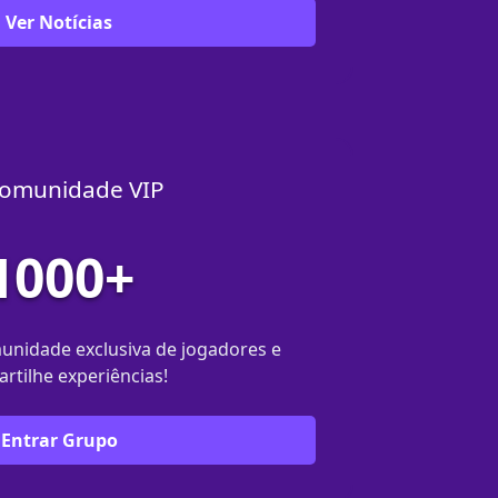
Ver Notícias
Comunidade VIP
1000+
unidade exclusiva de jogadores e
rtilhe experiências!
Entrar Grupo