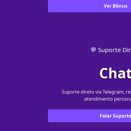
Ver Bônus
💬 Suporte Di
Cha
Suporte direto via Telegram, r
atendimento persona
Falar Suport