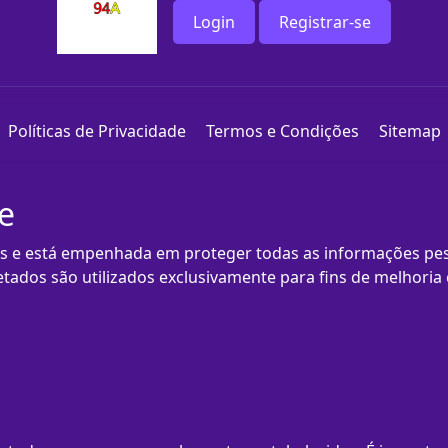
Login
Registrar-se
Políticas de Privacidade
Termos e Condições
Sitemap
de
ios e está empenhada em proteger todas as informações pe
tados são utilizados exclusivamente para fins de melhoria