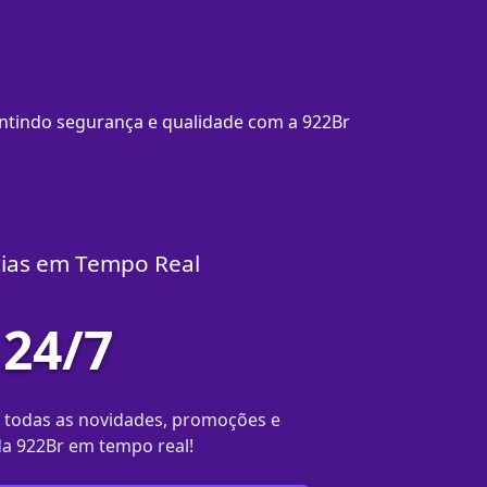
antindo segurança e qualidade com a 922Br
cias em Tempo Real
24/7
e todas as novidades, promoções e
da 922Br em tempo real!