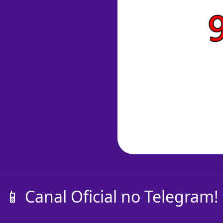
📱 Canal Oficial no Telegram!