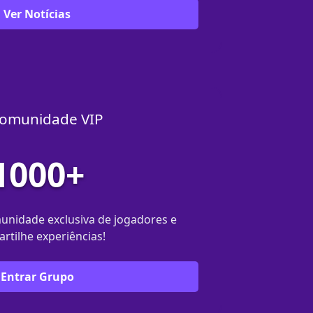
Ver Notícias
Comunidade VIP
1000+
unidade exclusiva de jogadores e
rtilhe experiências!
Entrar Grupo