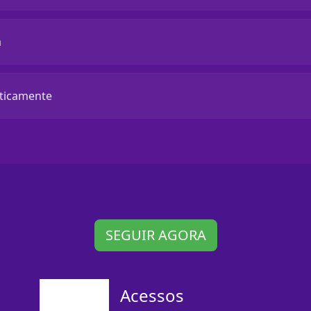
a
aticamente
SEGUIR AGORA
Acessos