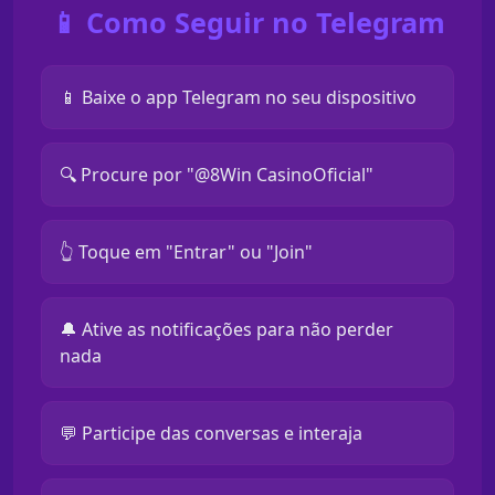
📱 Como Seguir no Telegram
📱 Baixe o app Telegram no seu dispositivo
🔍 Procure por "@8Win CasinoOficial"
👆 Toque em "Entrar" ou "Join"
🔔 Ative as notificações para não perder
nada
💬 Participe das conversas e interaja