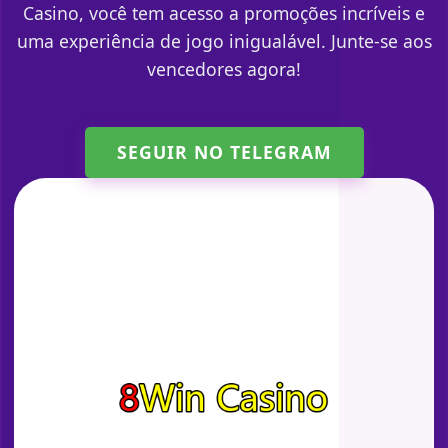
Casino, você tem acesso a promoções incríveis e
uma experiência de jogo inigualável. Junte-se aos
vencedores agora!
SEGUIR NO TELEGRAM