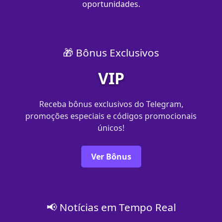
oportunidades.
🎁 Bônus Exclusivos
VIP
Receba bônus exclusivos do Telegram,
promoções especiais e códigos promocionais
únicos!
Ver Bônus
📢 Notícias em Tempo Real