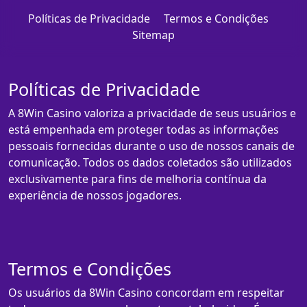
Políticas de Privacidade
Termos e Condições
Sitemap
Políticas de Privacidade
A 8Win Casino valoriza a privacidade de seus usuários e
está empenhada em proteger todas as informações
pessoais fornecidas durante o uso de nossos canais de
comunicação. Todos os dados coletados são utilizados
exclusivamente para fins de melhoria contínua da
experiência de nossos jogadores.
Termos e Condições
Os usuários da 8Win Casino concordam em respeitar