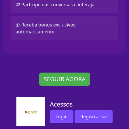
💬 Participe das conversas e interaja
🎁 Receba bônus exclusivos
automaticamente
SEGUIR AGORA
Acessos
Login
Registrar-se