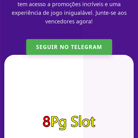
tem acesso a promoções incríveis e uma
experiência de jogo inigualável. Junte-se aos
vencedores agora!
SEGUIR NO TELEGRAM