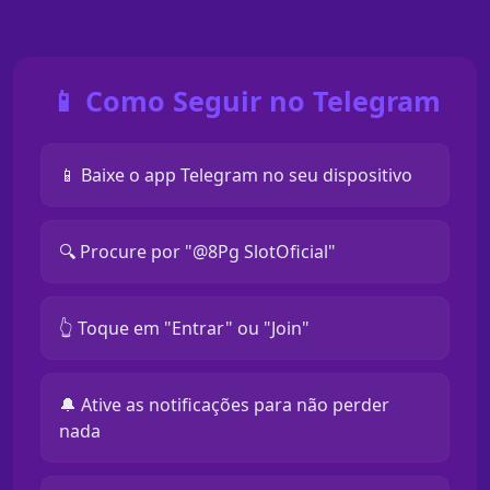
📱 Como Seguir no Telegram
📱 Baixe o app Telegram no seu dispositivo
🔍 Procure por "@8Pg SlotOficial"
👆 Toque em "Entrar" ou "Join"
🔔 Ative as notificações para não perder
nada