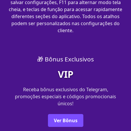
salvar configurações, F11 para alternar modo tela
cheia, e teclas de função para acessar rapidamente
diferentes seções do aplicativo. Todos os atalhos
podem ser personalizados nas configurações do
cliente.
🎁 Bônus Exclusivos
VIP
Receba bônus exclusivos do Telegram,
promoções especiais e códigos promocionais
únicos!
Ver Bônus