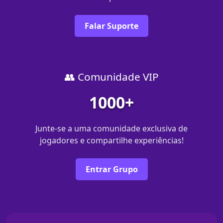
Falar Suporte
👥 Comunidade VIP
1000+
Junte-se a uma comunidade exclusiva de
jogadores e compartilhe experiências!
Entrar Grupo