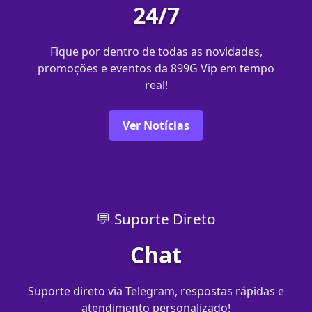
24/7
Fique por dentro de todas as novidades,
promoções e eventos da 899G Vip em tempo
real!
Ver Notícias
💬 Suporte Direto
Chat
Suporte direto via Telegram, respostas rápidas e
atendimento personalizado!