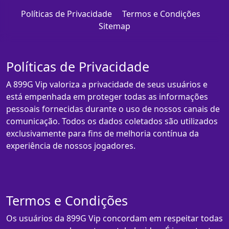
Políticas de Privacidade
Termos e Condições
Sitemap
Políticas de Privacidade
A 899G Vip valoriza a privacidade de seus usuários e
está empenhada em proteger todas as informações
pessoais fornecidas durante o uso de nossos canais de
comunicação. Todos os dados coletados são utilizados
exclusivamente para fins de melhoria contínua da
experiência de nossos jogadores.
Termos e Condições
Os usuários da 899G Vip concordam em respeitar todas