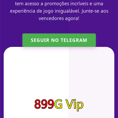
tem acesso a promoções incríveis e uma
experiência de jogo inigualável. Junte-se aos
vencedores agora!
SEGUIR NO TELEGRAM