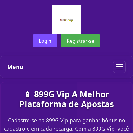
Login
Registrar-se
Menu
📱 899G Vip A Melhor
Plataforma de Apostas
Cadastre-se na 899G Vip para ganhar bônus no
cadastro e em cada recarga. Com a 899G Vip, você