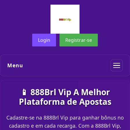
Login
Registrar-se
Menu
📱 888Brl Vip A Melhor
Plataforma de Apostas
Cadastre-se na 888Brl Vip para ganhar bônus no
cadastro e em cada recarga. Com a 888Brl Vip,