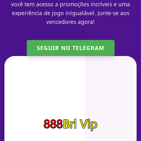
você tem acesso a promoções incríveis e uma
experiência de jogo inigualável. Junte-se aos
vencedores agora!
SEGUIR NO TELEGRAM