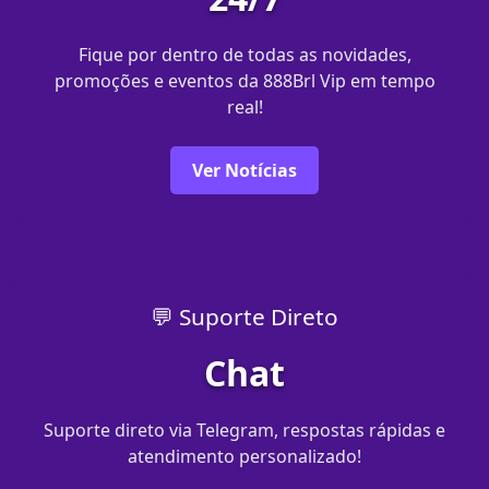
Fique por dentro de todas as novidades,
promoções e eventos da 888Brl Vip em tempo
real!
Ver Notícias
💬 Suporte Direto
Chat
Suporte direto via Telegram, respostas rápidas e
atendimento personalizado!