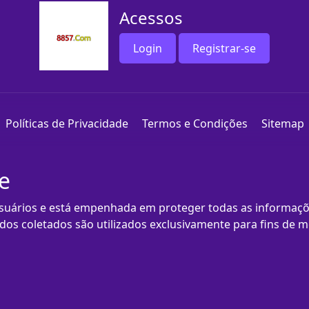
Acessos
Login
Registrar-se
Políticas de Privacidade
Termos e Condições
Sitemap
de
usuários e está empenhada em proteger todas as informaçõ
os coletados são utilizados exclusivamente para fins de m