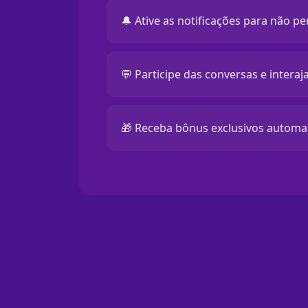
🔔 Ative as notificações para não p
💬 Participe das conversas e interaj
🎁 Receba bônus exclusivos autom