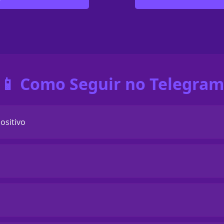
📱 Como Seguir no Telegram
ositivo