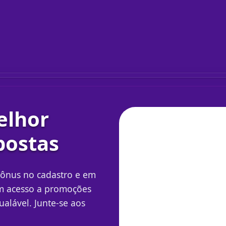
elhor
postas
bônus no cadastro e em
em acesso a promoções
ualável. Junte-se aos