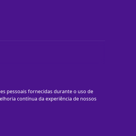
es pessoais fornecidas durante o uso de
elhoria contínua da experiência de nossos