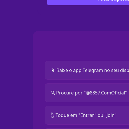
📱 Baixe o app Telegram no seu disp
🔍 Procure por "@8857.ComOficial"
👆 Toque em "Entrar" ou "Join"