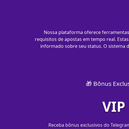
Nossa plataforma oferece ferramenta
requisitos de apostas em tempo real. Estas
informado sobre seu status. O sistema d
🎁 Bônus Exclu
VIP
Receba bônus exclusivos do Telegra