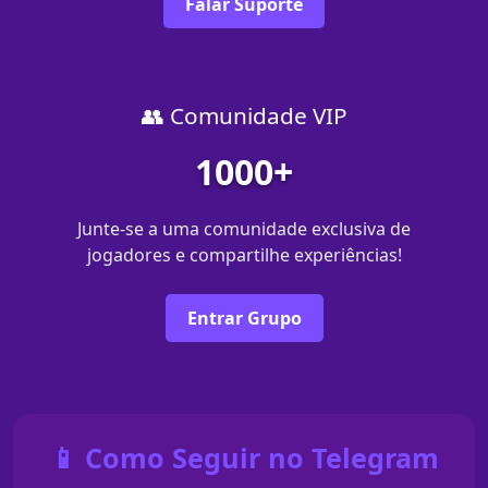
Falar Suporte
👥 Comunidade VIP
1000+
Junte-se a uma comunidade exclusiva de
jogadores e compartilhe experiências!
Entrar Grupo
📱 Como Seguir no Telegram