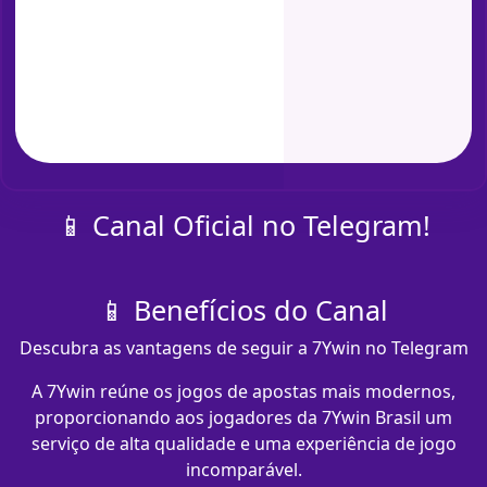
📱 Canal Oficial no Telegram!
📱 Benefícios do Canal
Descubra as vantagens de seguir a 7Ywin no Telegram
A 7Ywin reúne os jogos de apostas mais modernos,
proporcionando aos jogadores da 7Ywin Brasil um
serviço de alta qualidade e uma experiência de jogo
incomparável.