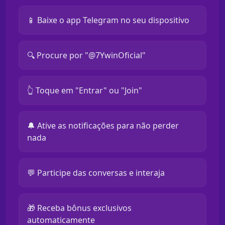
📱 Baixe o app Telegram no seu dispositivo
🔍 Procure por "@7YwinOficial"
👆 Toque em "Entrar" ou "Join"
🔔 Ative as notificações para não perder
nada
💬 Participe das conversas e interaja
🎁 Receba bônus exclusivos
automaticamente