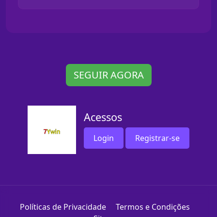
SEGUIR AGORA
Acessos
Login
Registrar-se
Políticas de Privacidade
Termos e Condições