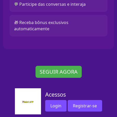
💬 Participe das conversas e interaja
🎁 Receba bônus exclusivos
automaticamente
SEGUIR AGORA
Acessos
Login
Registrar-se