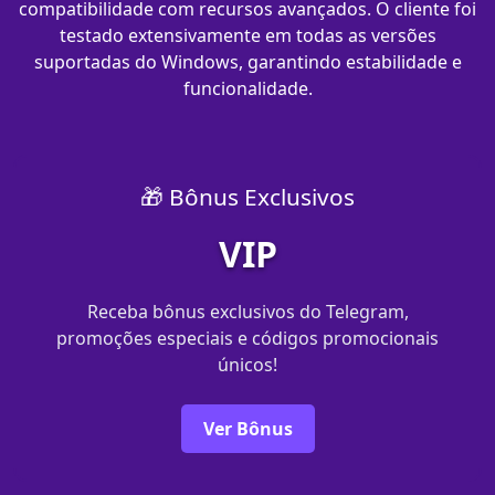
compatibilidade com recursos avançados. O cliente foi
testado extensivamente em todas as versões
suportadas do Windows, garantindo estabilidade e
funcionalidade.
🎁 Bônus Exclusivos
VIP
Receba bônus exclusivos do Telegram,
promoções especiais e códigos promocionais
únicos!
Ver Bônus