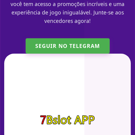
você tem acesso a promoções incríveis e uma
experiência de jogo inigualável. Junte-se aos
vencedores agora!
SEGUIR NO TELEGRAM