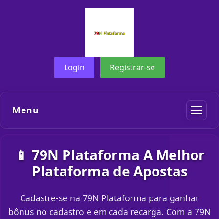
Login
Registrar-se
Menu
📱 79N Plataforma A Melhor
Plataforma de Apostas
Cadastre-se na 79N Plataforma para ganhar
bônus no cadastro e em cada recarga. Com a 79N