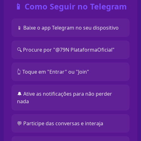
📱 Como Seguir no Telegram
📱 Baixe o app Telegram no seu dispositivo
🔍 Procure por "@79N PlataformaOficial"
👆 Toque em "Entrar" ou "Join"
🔔 Ative as notificações para não perder
nada
💬 Participe das conversas e interaja