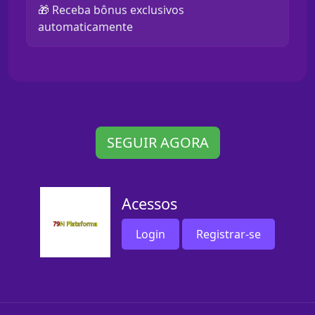
🎁 Receba bônus exclusivos
automaticamente
SEGUIR AGORA
Acessos
Login
Registrar-se