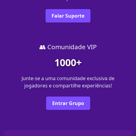
Falar Suporte
👥 Comunidade VIP
1000+
Junte-se a uma comunidade exclusiva de
jogadores e compartilhe experiências!
Entrar Grupo