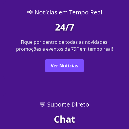
📢 Notícias em Tempo Real
24/7
Fique por dentro de todas as novidades,
promoções e eventos da 79F em tempo real!
Ver Notícias
💬 Suporte Direto
Chat