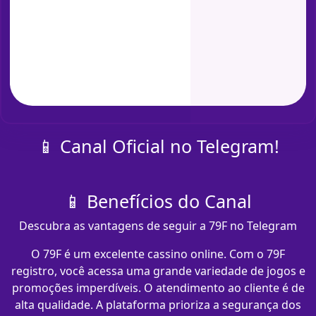
📱 Canal Oficial no Telegram!
📱 Benefícios do Canal
Descubra as vantagens de seguir a 79F no Telegram
O 79F é um excelente cassino online. Com o 79F
registro, você acessa uma grande variedade de jogos e
promoções imperdíveis. O atendimento ao cliente é de
alta qualidade. A plataforma prioriza a segurança dos