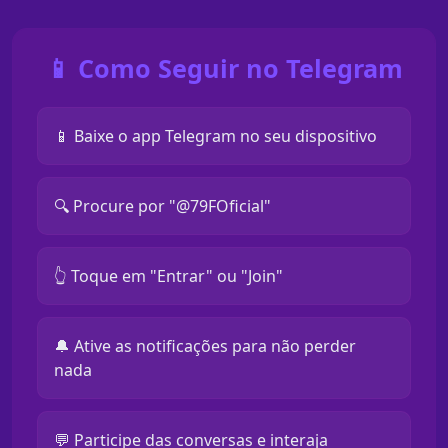
📱 Como Seguir no Telegram
📱 Baixe o app Telegram no seu dispositivo
🔍 Procure por "@79FOficial"
👆 Toque em "Entrar" ou "Join"
🔔 Ative as notificações para não perder
nada
💬 Participe das conversas e interaja