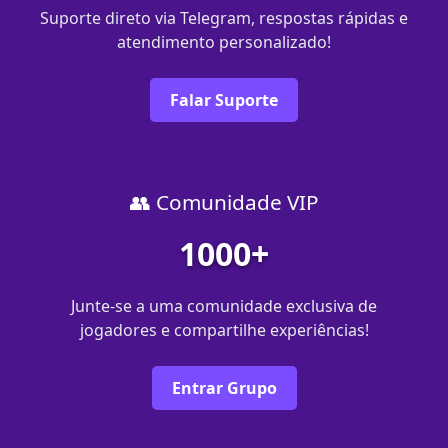
Suporte direto via Telegram, respostas rápidas e
atendimento personalizado!
Falar Suporte
👥 Comunidade VIP
1000+
Junte-se a uma comunidade exclusiva de
jogadores e compartilhe experiências!
Entrar Grupo