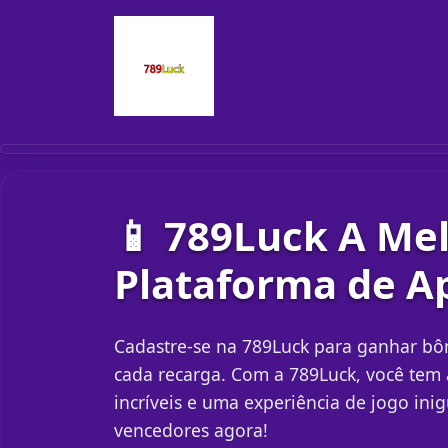
📱 789Luck A Me
Plataforma de A
Cadastre-se na 789Luck para ganhar bô
cada recarga. Com a 789Luck, você tem
incríveis e uma experiência de jogo inig
vencedores agora!