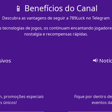
📱 Benefícios do Canal
Descubra as vantagens de seguir a 789Luck no Telegram
 tecnologias de jogos, os continuam encantando jogadores
nostalgia e recompensas rápidas.
sivos
📢 Notí
m, promoções especiais
Fique por dentro d
s únicos!
eventos d