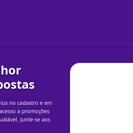
lhor
postas
nus no cadastro e em
 acesso a promoções
ualável. Junte-se aos