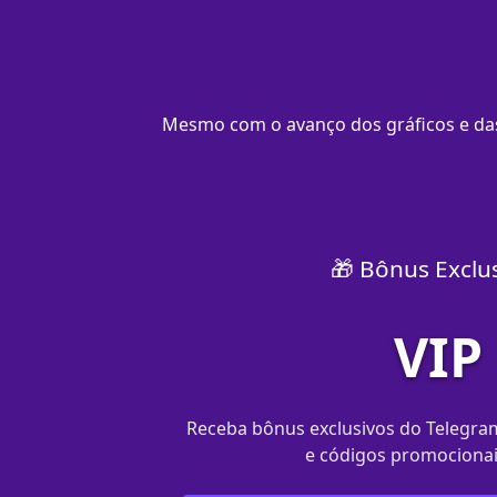
Mesmo com o avanço dos gráficos e das
🎁 Bônus Exclu
VIP
Receba bônus exclusivos do Telegra
e códigos promocionai