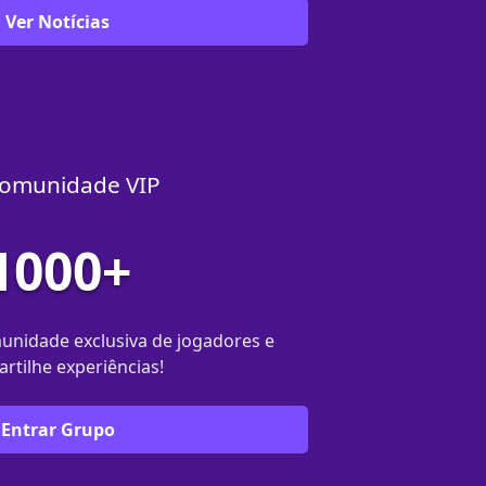
Ver Notícias
Comunidade VIP
1000+
unidade exclusiva de jogadores e
rtilhe experiências!
Entrar Grupo