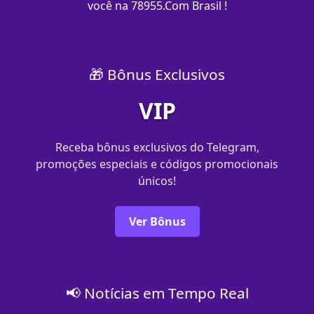
você na 78955.Com Brasil !
🎁 Bônus Exclusivos
VIP
Receba bônus exclusivos do Telegram,
promoções especiais e códigos promocionais
únicos!
Ver Bônus
📢 Notícias em Tempo Real