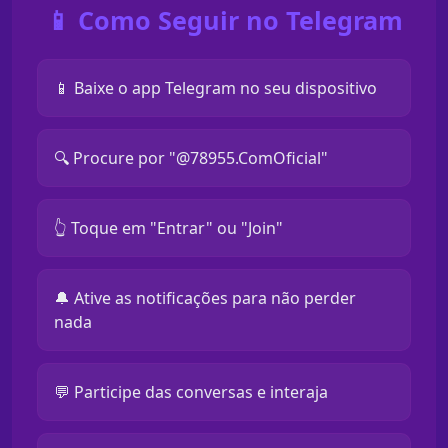
📱 Como Seguir no Telegram
📱 Baixe o app Telegram no seu dispositivo
🔍 Procure por "@78955.ComOficial"
👆 Toque em "Entrar" ou "Join"
🔔 Ative as notificações para não perder
nada
💬 Participe das conversas e interaja