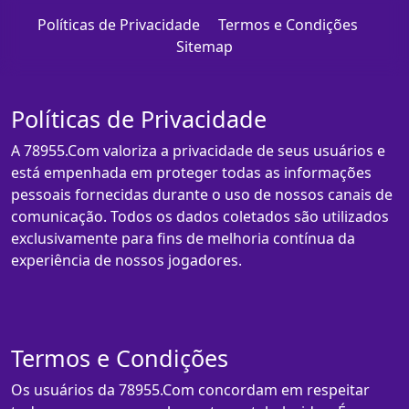
Políticas de Privacidade
Termos e Condições
Sitemap
Políticas de Privacidade
A 78955.Com valoriza a privacidade de seus usuários e
está empenhada em proteger todas as informações
pessoais fornecidas durante o uso de nossos canais de
comunicação. Todos os dados coletados são utilizados
exclusivamente para fins de melhoria contínua da
experiência de nossos jogadores.
Termos e Condições
Os usuários da 78955.Com concordam em respeitar