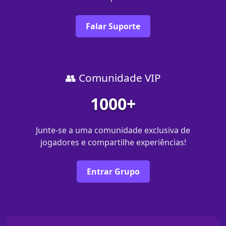
Falar Suporte
👥 Comunidade VIP
1000+
Junte-se a uma comunidade exclusiva de
jogadores e compartilhe experiências!
Entrar Grupo