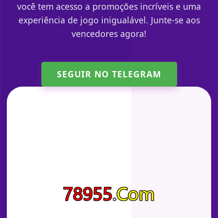
você tem acesso a promoções incríveis e uma
experiência de jogo inigualável. Junte-se aos
vencedores agora!
SEGUIR NO TELEGRAM