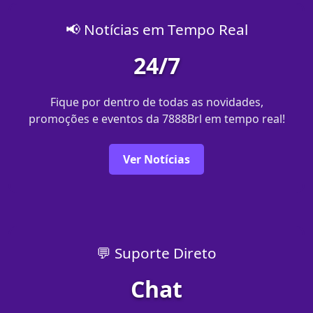
📢 Notícias em Tempo Real
24/7
Fique por dentro de todas as novidades,
promoções e eventos da 7888Brl em tempo real!
Ver Notícias
💬 Suporte Direto
Chat