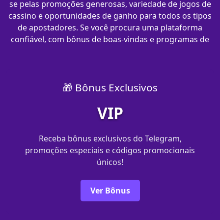
se pelas promoções generosas, variedade de jogos de
cassino e oportunidades de ganho para todos os tipos
de apostadores. Se você procura uma plataforma
confiável, com bônus de boas-vindas e programas de
🎁 Bônus Exclusivos
VIP
Receba bônus exclusivos do Telegram,
promoções especiais e códigos promocionais
únicos!
Ver Bônus