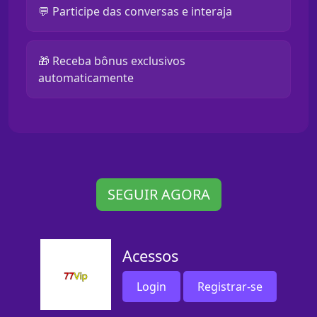
💬 Participe das conversas e interaja
🎁 Receba bônus exclusivos
automaticamente
SEGUIR AGORA
Acessos
Login
Registrar-se