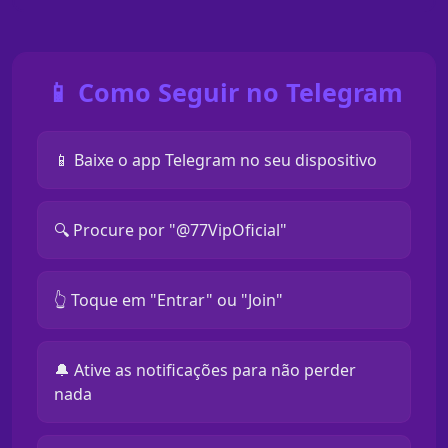
📱 Como Seguir no Telegram
📱 Baixe o app Telegram no seu dispositivo
🔍 Procure por "@77VipOficial"
👆 Toque em "Entrar" ou "Join"
🔔 Ative as notificações para não perder
nada