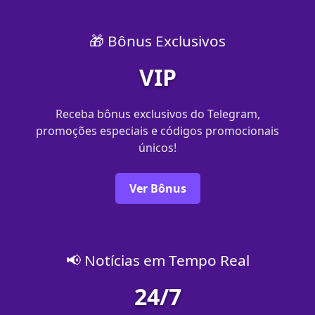
🎁 Bônus Exclusivos
VIP
Receba bônus exclusivos do Telegram,
promoções especiais e códigos promocionais
únicos!
Ver Bônus
📢 Notícias em Tempo Real
24/7