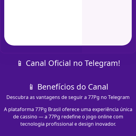
📱 Canal Oficial no Telegram!
📱 Benefícios do Canal
Descubra as vantagens de seguir a 77Pg no Telegram
A plataforma 77Pg Brasil oferece uma experiência única
de cassino — a 77Pg redefine o jogo online com
tecnologia profissional e design inovador.