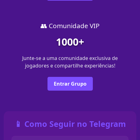
👥 Comunidade VIP
1000+
Junte-se a uma comunidade exclusiva de
jogadores e compartilhe experiências!
Entrar Grupo
📱 Como Seguir no Telegram