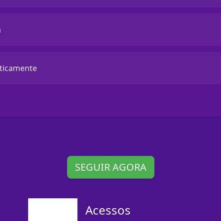
a
aticamente
SEGUIR AGORA
Acessos