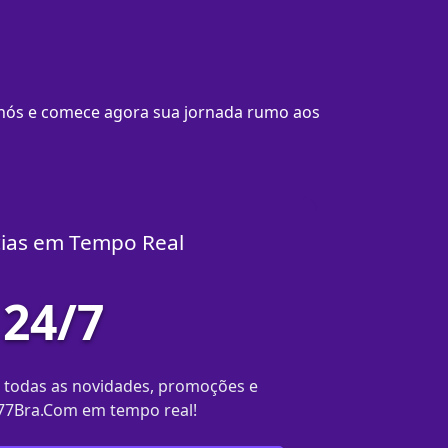
m
a nós e comece agora sua jornada rumo aos
cias em Tempo Real
24/7
e todas as novidades, promoções e
77Bra.Com em tempo real!