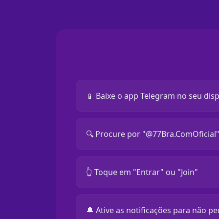
📱 Baixe o app Telegram no seu disp
🔍 Procure por "@77Bra.ComOficial
👆 Toque em "Entrar" ou "Join"
🔔 Ative as notificações para não p