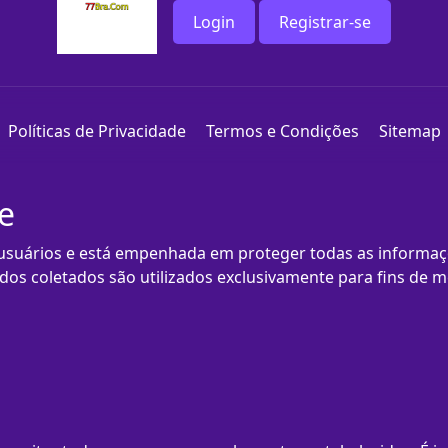
Login
Registrar-se
Políticas de Privacidade
Termos e Condições
Sitemap
de
 usuários e está empenhada em proteger todas as informaç
os coletados são utilizados exclusivamente para fins de m