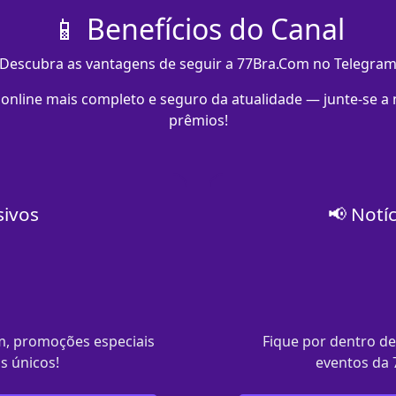
📱 Benefícios do Canal
Descubra as vantagens de seguir a 77Bra.Com no Telegra
 online mais completo e seguro da atualidade — junte-se 
prêmios!
sivos
📢 Notí
m, promoções especiais
Fique por dentro d
s únicos!
eventos da 