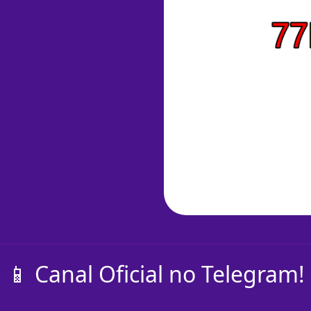
📱 Canal Oficial no Telegram!