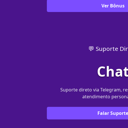
Ver Bônus
💬 Suporte Di
Cha
Suporte direto via Telegram, r
atendimento persona
Falar Suport