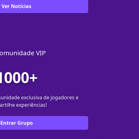
Ver Notícias
Comunidade VIP
1000+
unidade exclusiva de jogadores e
rtilhe experiências!
Entrar Grupo