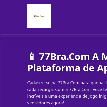
📱 77Bra.Com A 
Plataforma de A
Cadastre-se na 77Bra.Com para ganhar 
cada recarga. Com a 77Bra.Com, você t
incríveis e uma experiência de jogo inig
vencedores agora!