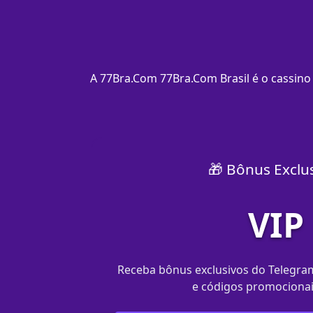
A 77Bra.Com 77Bra.Com Brasil é o cassino
🎁 Bônus Exclu
VIP
Receba bônus exclusivos do Telegra
e códigos promocionai