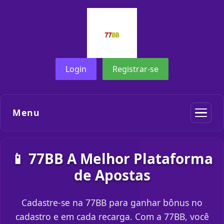
Login
Registrar-se
Menu
📱 77BB A Melhor Plataforma
de Apostas
Cadastre-se na 77BB para ganhar bônus no
cadastro e em cada recarga. Com a 77BB, você