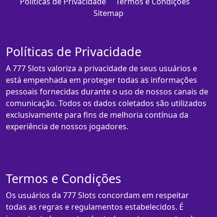
Políticas de Privacidade
Termos e Condições
Sitemap
Políticas de Privacidade
A 777 Slots valoriza a privacidade de seus usuários e
está empenhada em proteger todas as informações
pessoais fornecidas durante o uso de nossos canais de
comunicação. Todos os dados coletados são utilizados
exclusivamente para fins de melhoria contínua da
experiência de nossos jogadores.
Termos e Condições
Os usuários da 777 Slots concordam em respeitar
todas as regras e regulamentos estabelecidos. É