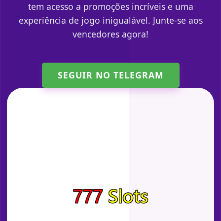
tem acesso a promoções incríveis e uma
experiência de jogo inigualável. Junte-se aos
vencedores agora!
SEGUIR NO TELEGRAM