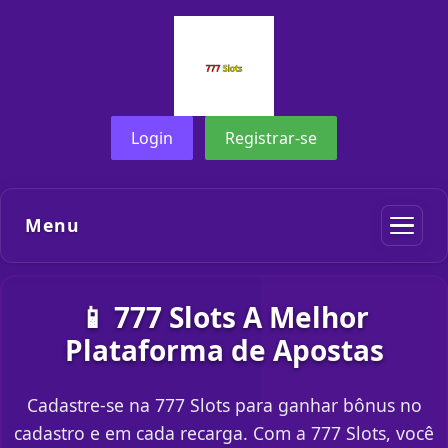
Login
Registrar-se
Menu
📱 777 Slots A Melhor
Plataforma de Apostas
Cadastre-se na 777 Slots para ganhar bônus no
cadastro e em cada recarga. Com a 777 Slots, você