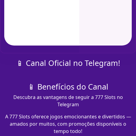
📱 Canal Oficial no Telegram!
📱 Benefícios do Canal
Descubra as vantagens de seguir a 777 Slots no
Telegram
A 777 Slots oferece jogos emocionantes e divertidos —
amados por muitos, com promoções disponíveis o
tempo todo!