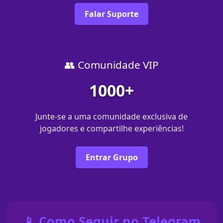
Falar Suporte
👥 Comunidade VIP
1000+
Junte-se a uma comunidade exclusiva de
jogadores e compartilhe experiências!
Entrar Grupo
📱 Como Seguir no Telegram