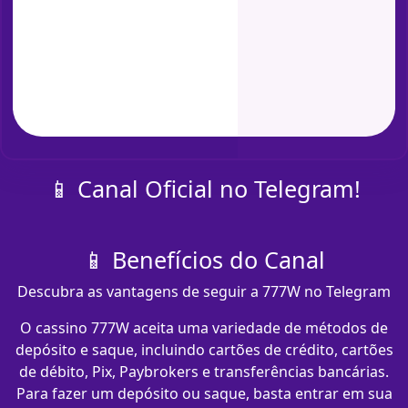
📱 Canal Oficial no Telegram!
📱 Benefícios do Canal
Descubra as vantagens de seguir a 777W no Telegram
O cassino 777W aceita uma variedade de métodos de
depósito e saque, incluindo cartões de crédito, cartões
de débito, Pix, Paybrokers e transferências bancárias.
Para fazer um depósito ou saque, basta entrar em sua