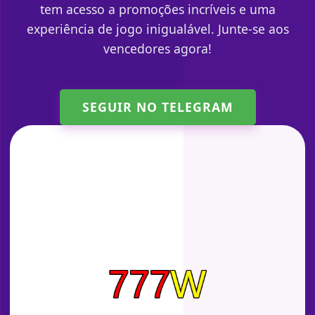
tem acesso a promoções incríveis e uma
experiência de jogo inigualável. Junte-se aos
vencedores agora!
SEGUIR NO TELEGRAM