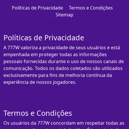
Políticas de Privacidade
Termos e Condições
Sitemap
Políticas de Privacidade
A 777W valoriza a privacidade de seus usuários e está
empenhada em proteger todas as informações
pessoais fornecidas durante o uso de nossos canais de
comunicação. Todos os dados coletados são utilizados
exclusivamente para fins de melhoria contínua da
experiência de nossos jogadores.
Termos e Condições
Os usuários da 777W concordam em respeitar todas as