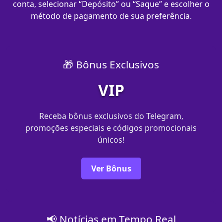
conta, selecionar “Depósito” ou “Saque” e escolher o
método de pagamento de sua preferência.
🎁 Bônus Exclusivos
VIP
Receba bônus exclusivos do Telegram,
promoções especiais e códigos promocionais
únicos!
Ver Bônus
📢 Notícias em Tempo Real