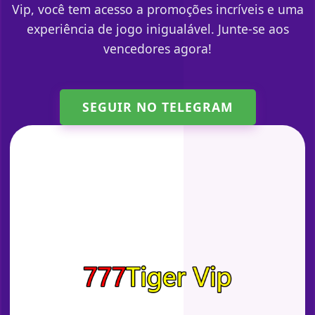
Vip, você tem acesso a promoções incríveis e uma
experiência de jogo inigualável. Junte-se aos
vencedores agora!
SEGUIR NO TELEGRAM