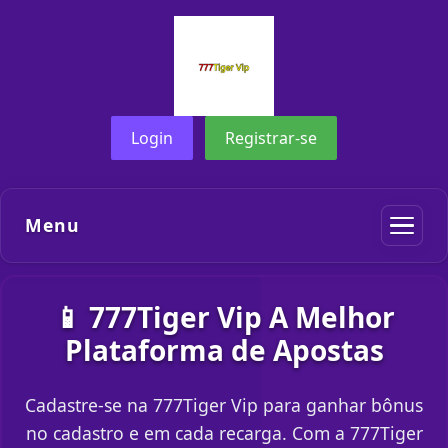
Login
Registrar-se
Menu
📱 777Tiger Vip A Melhor
Plataforma de Apostas
Cadastre-se na 777Tiger Vip para ganhar bônus
no cadastro e em cada recarga. Com a 777Tiger