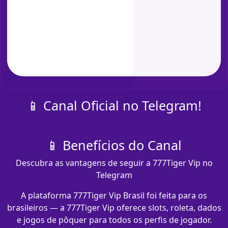
📱 Canal Oficial no Telegram!
📱 Benefícios do Canal
Descubra as vantagens de seguir a 777Tiger Vip no
Telegram
A plataforma 777Tiger Vip Brasil foi feita para os
brasileiros — a 777Tiger Vip oferece slots, roleta, dados
e jogos de pôquer para todos os perfis de jogador.