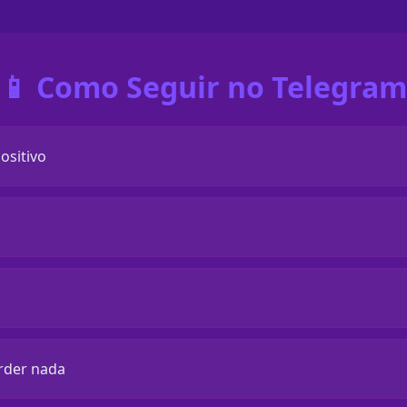
📱 Como Seguir no Telegram
ositivo
erder nada