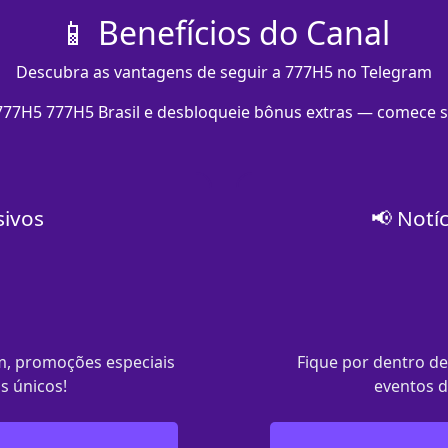
📱 Benefícios do Canal
Descubra as vantagens de seguir a 777H5 no Telegram
 777H5 777H5 Brasil e desbloqueie bônus extras — comece
sivos
📢 Notí
m, promoções especiais
Fique por dentro d
s únicos!
eventos d