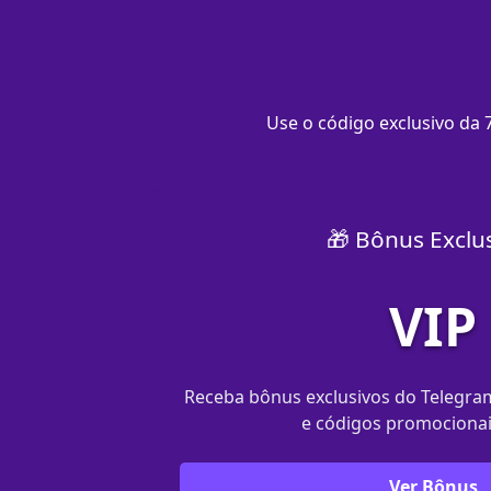
Use o código exclusivo da
🎁 Bônus Exclu
VIP
Receba bônus exclusivos do Telegra
e códigos promocionai
Ver Bônus