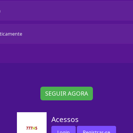
a
aticamente
SEGUIR AGORA
Acessos
Login
Registrar-se