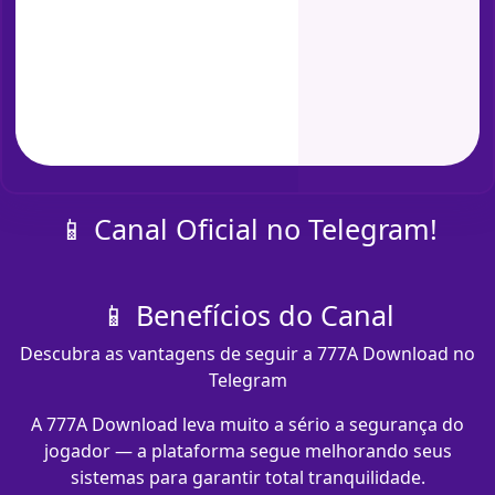
📱 Canal Oficial no Telegram!
📱 Benefícios do Canal
Descubra as vantagens de seguir a 777A Download no
Telegram
A 777A Download leva muito a sério a segurança do
jogador — a plataforma segue melhorando seus
sistemas para garantir total tranquilidade.