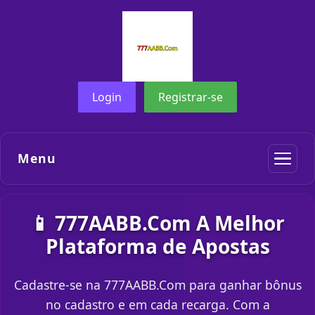
Login
Registrar-se
Menu
📱 777AABB.Com A Melhor
Plataforma de Apostas
Cadastre-se na 777AABB.Com para ganhar bônus
no cadastro e em cada recarga. Com a