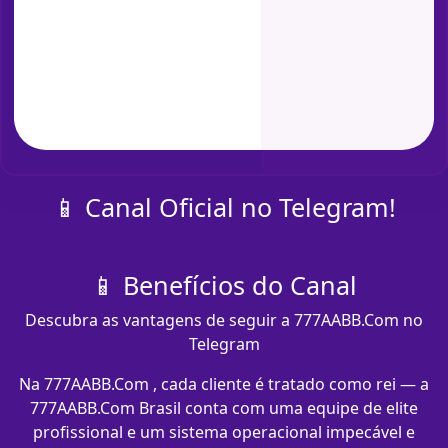
📱 Canal Oficial no Telegram!
📱 Benefícios do Canal
Descubra as vantagens de seguir a 777AABB.Com no
Telegram
Na 777AABB.Com , cada cliente é tratado como rei — a
777AABB.Com Brasil conta com uma equipe de elite
profissional e um sistema operacional impecável e