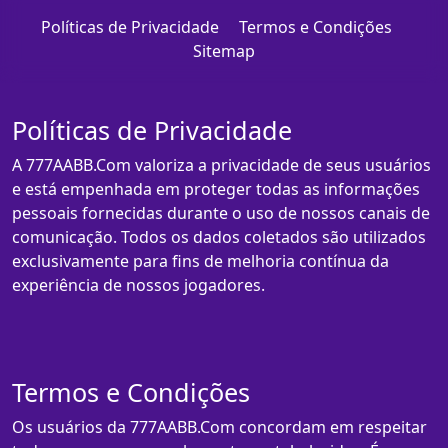
Políticas de Privacidade
Termos e Condições
Sitemap
Políticas de Privacidade
A 777AABB.Com valoriza a privacidade de seus usuários
e está empenhada em proteger todas as informações
pessoais fornecidas durante o uso de nossos canais de
comunicação. Todos os dados coletados são utilizados
exclusivamente para fins de melhoria contínua da
experiência de nossos jogadores.
Termos e Condições
Os usuários da 777AABB.Com concordam em respeitar