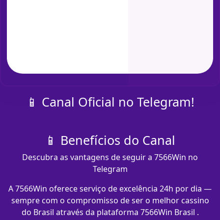
📱 Canal Oficial no Telegram!
📱 Benefícios do Canal
Descubra as vantagens de seguir a 7566Win no
Telegram
A 7566Win oferece serviço de excelência 24h por dia —
sempre com o compromisso de ser o melhor cassino
do Brasil através da plataforma 7566Win Brasil .