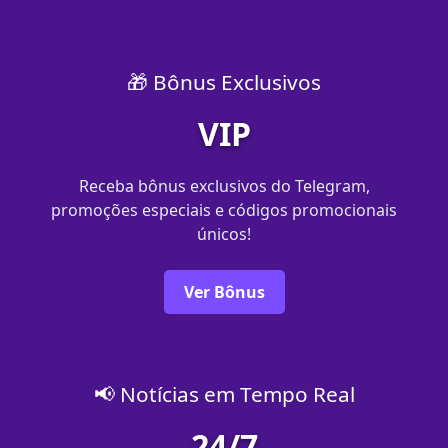
🎁 Bônus Exclusivos
VIP
Receba bônus exclusivos do Telegram,
promoções especiais e códigos promocionais
únicos!
Ver Bônus
📢 Notícias em Tempo Real
24/7