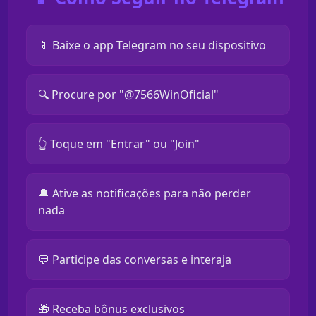
📱 Baixe o app Telegram no seu dispositivo
🔍 Procure por "@7566WinOficial"
👆 Toque em "Entrar" ou "Join"
🔔 Ative as notificações para não perder
nada
💬 Participe das conversas e interaja
🎁 Receba bônus exclusivos