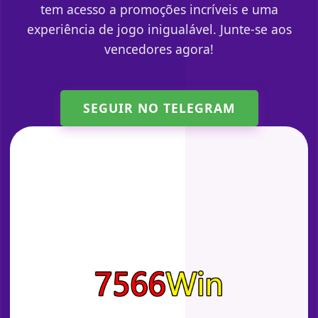
tem acesso a promoções incríveis e uma
experiência de jogo inigualável. Junte-se aos
vencedores agora!
SEGUIR NO TELEGRAM