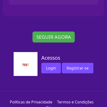
SEGUIR AGORA
Acessos
Login
Registrar-se
Políticas de Privacidade
Termos e Condições