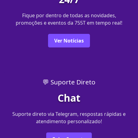
Fique por dentro de todas as novidades,
promoções e eventos da 755T em tempo real!
Ver Notícias
💬 Suporte Direto
Chat
Suporte direto via Telegram, respostas rápidas e
atendimento personalizado!