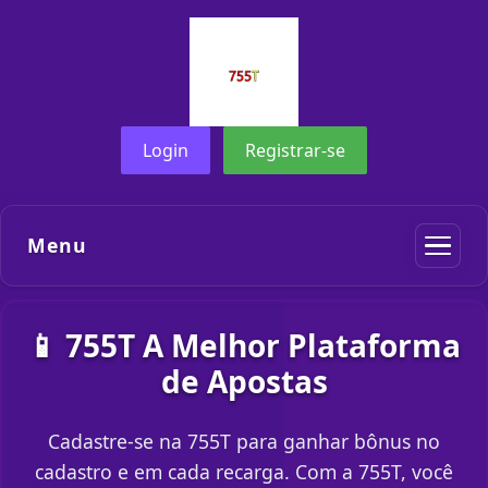
Login
Registrar-se
Menu
📱 755T A Melhor Plataforma
de Apostas
Cadastre-se na 755T para ganhar bônus no
cadastro e em cada recarga. Com a 755T, você