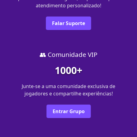
atendimento personalizado!
Falar Suporte
👥 Comunidade VIP
1000+
Junte-se a uma comunidade exclusiva de
jogadores e compartilhe experiências!
Entrar Grupo