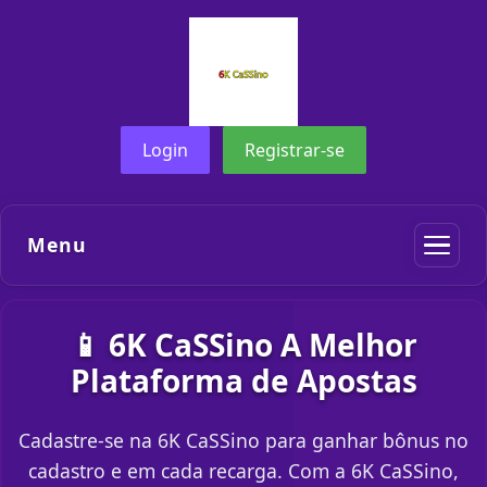
Login
Registrar-se
Menu
📱 6K CaSSino A Melhor
Plataforma de Apostas
Cadastre-se na 6K CaSSino para ganhar bônus no
cadastro e em cada recarga. Com a 6K CaSSino,