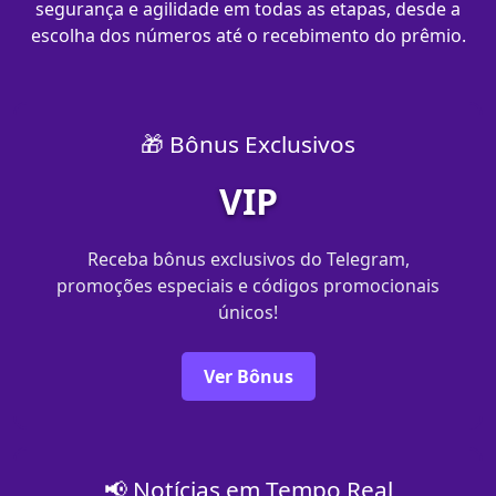
segurança e agilidade em todas as etapas, desde a
escolha dos números até o recebimento do prêmio.
🎁 Bônus Exclusivos
VIP
Receba bônus exclusivos do Telegram,
promoções especiais e códigos promocionais
únicos!
Ver Bônus
📢 Notícias em Tempo Real