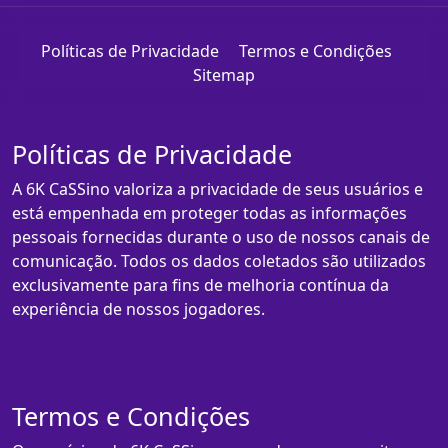
Políticas de Privacidade
Termos e Condições
Sitemap
Políticas de Privacidade
A 6K CaSSino valoriza a privacidade de seus usuários e
está empenhada em proteger todas as informações
pessoais fornecidas durante o uso de nossos canais de
comunicação. Todos os dados coletados são utilizados
exclusivamente para fins de melhoria contínua da
experiência de nossos jogadores.
Termos e Condições