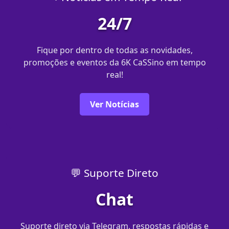
24/7
Fique por dentro de todas as novidades,
promoções e eventos da 6K CaSSino em tempo
real!
Ver Notícias
💬 Suporte Direto
Chat
Suporte direto via Telegram, respostas rápidas e