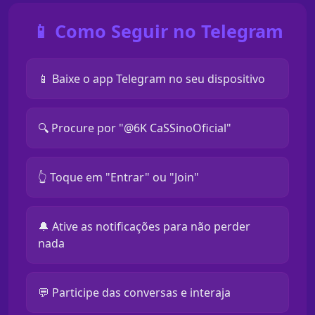
📱 Como Seguir no Telegram
📱 Baixe o app Telegram no seu dispositivo
🔍 Procure por "@6K CaSSinoOficial"
👆 Toque em "Entrar" ou "Join"
🔔 Ative as notificações para não perder
nada
💬 Participe das conversas e interaja