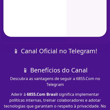
📱 Canal Oficial no Telegram!
📱 Benefícios do Canal
Descubra as vantagens de seguir a 6855.Com no
Telegram
Aderir à
6855.Com Brasil
significa implementar
políticas internas, treinar colaboradores e adotar
tecnologias que garantam o respeito à privacidade. No