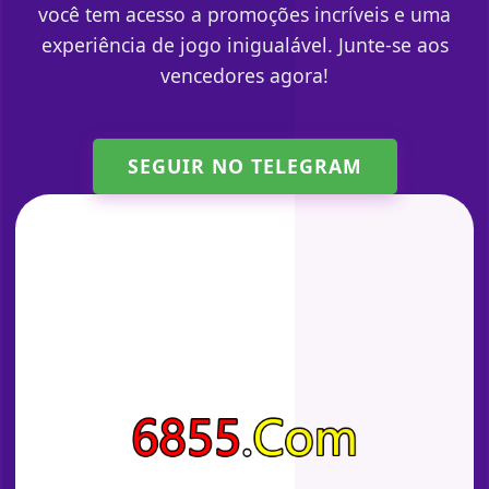
você tem acesso a promoções incríveis e uma
experiência de jogo inigualável. Junte-se aos
vencedores agora!
SEGUIR NO TELEGRAM