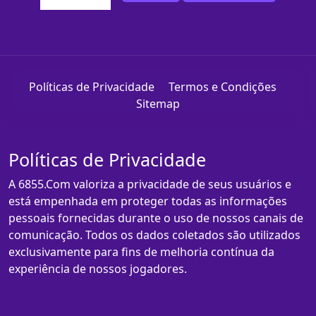
Políticas de Privacidade
Termos e Condições
Sitemap
Políticas de Privacidade
A 6855.Com valoriza a privacidade de seus usuários e
está empenhada em proteger todas as informações
pessoais fornecidas durante o uso de nossos canais de
comunicação. Todos os dados coletados são utilizados
exclusivamente para fins de melhoria contínua da
experiência de nossos jogadores.