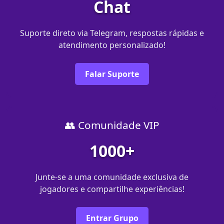
Chat
Suporte direto via Telegram, respostas rápidas e
atendimento personalizado!
Falar Suporte
👥 Comunidade VIP
1000+
Junte-se a uma comunidade exclusiva de
jogadores e compartilhe experiências!
Entrar Grupo