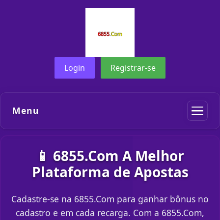
Login
Registrar-se
Menu
📱 6855.Com A Melhor
Plataforma de Apostas
Cadastre-se na 6855.Com para ganhar bônus no
cadastro e em cada recarga. Com a 6855.Com,