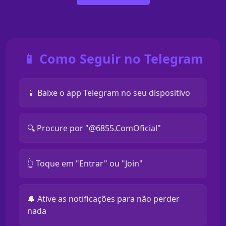
📱 Como Seguir no Telegram
📱 Baixe o app Telegram no seu dispositivo
🔍 Procure por "@6855.ComOficial"
👆 Toque em "Entrar" ou "Join"
🔔 Ative as notificações para não perder
nada