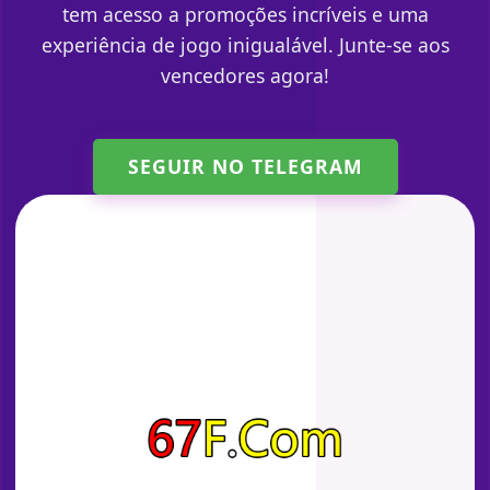
tem acesso a promoções incríveis e uma
experiência de jogo inigualável. Junte-se aos
vencedores agora!
SEGUIR NO TELEGRAM