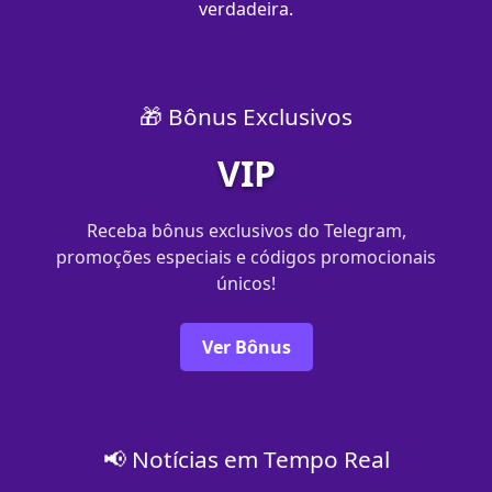
verdadeira.
🎁 Bônus Exclusivos
VIP
Receba bônus exclusivos do Telegram,
promoções especiais e códigos promocionais
únicos!
Ver Bônus
📢 Notícias em Tempo Real