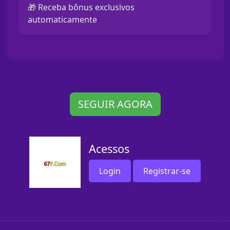
🎁 Receba bônus exclusivos
automaticamente
SEGUIR AGORA
Acessos
Login
Registrar-se