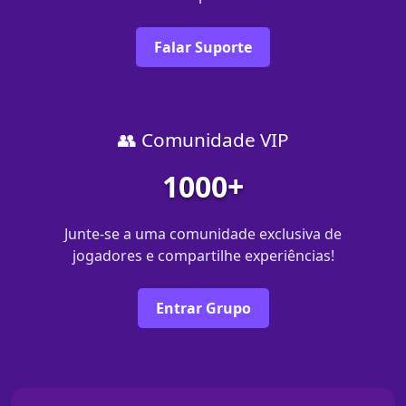
Falar Suporte
👥 Comunidade VIP
1000+
Junte-se a uma comunidade exclusiva de
jogadores e compartilhe experiências!
Entrar Grupo