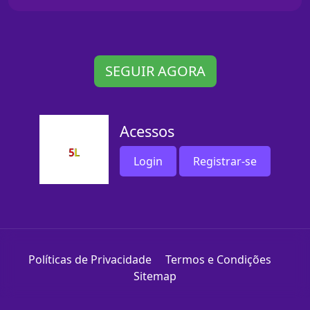
SEGUIR AGORA
Acessos
Login
Registrar-se
Políticas de Privacidade
Termos e Condições
Sitemap