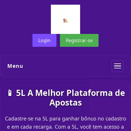
Login
Registrar-se
Menu
📱 5L A Melhor Plataforma de
Apostas
Cadastre-se na 5L para ganhar bônus no cadastro
e em cada recarga. Com a 5L, você tem acesso a