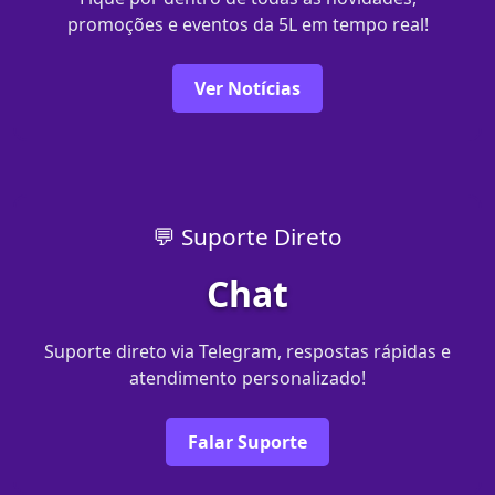
promoções e eventos da 5L em tempo real!
Ver Notícias
💬 Suporte Direto
Chat
Suporte direto via Telegram, respostas rápidas e
atendimento personalizado!
Falar Suporte