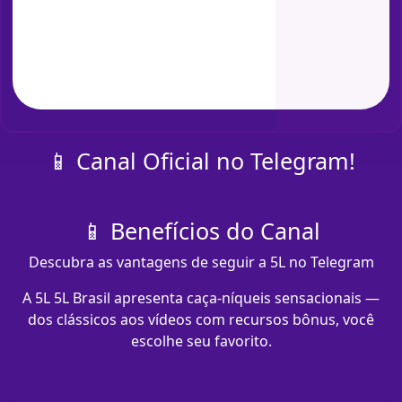
📱 Canal Oficial no Telegram!
📱 Benefícios do Canal
Descubra as vantagens de seguir a 5L no Telegram
A 5L 5L Brasil apresenta caça-níqueis sensacionais —
dos clássicos aos vídeos com recursos bônus, você
escolhe seu favorito.