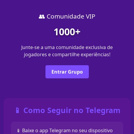
👥 Comunidade VIP
1000+
Junte-se a uma comunidade exclusiva de
jogadores e compartilhe experiências!
Entrar Grupo
📱 Como Seguir no Telegram
📱 Baixe o app Telegram no seu dispositivo