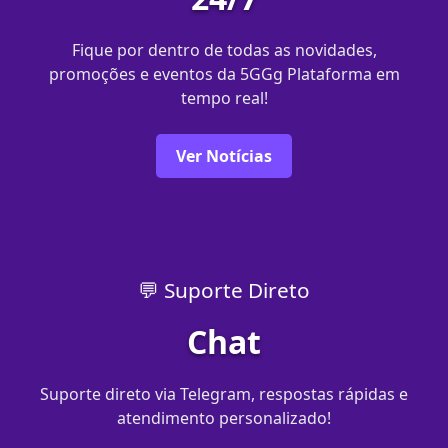
Fique por dentro de todas as novidades,
promoções e eventos da 5GGg Plataforma em
tempo real!
Ver Notícias
💬 Suporte Direto
Chat
Suporte direto via Telegram, respostas rápidas e
atendimento personalizado!