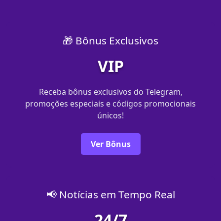
🎁 Bônus Exclusivos
VIP
Receba bônus exclusivos do Telegram,
promoções especiais e códigos promocionais
únicos!
Ver Bônus
📢 Notícias em Tempo Real
24/7