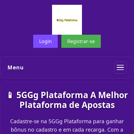
Login
Registrar-se
Menu
📱 5GGg Plataforma A Melhor
Plataforma de Apostas
Cadastre-se na 5GGg Plataforma para ganhar
bônus no cadastro e em cada recarga. Com a