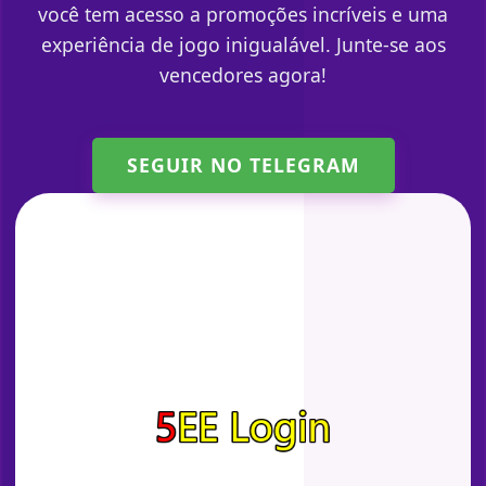
você tem acesso a promoções incríveis e uma
experiência de jogo inigualável. Junte-se aos
vencedores agora!
SEGUIR NO TELEGRAM