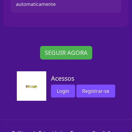
automaticamente
SEGUIR AGORA
Acessos
Login
Registrar-se