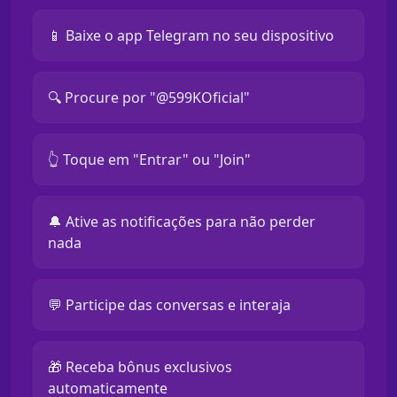
📱 Baixe o app Telegram no seu dispositivo
🔍 Procure por "@599KOficial"
👆 Toque em "Entrar" ou "Join"
🔔 Ative as notificações para não perder
nada
💬 Participe das conversas e interaja
🎁 Receba bônus exclusivos
automaticamente