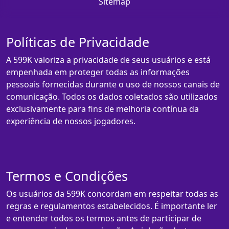
Sitemap
Políticas de Privacidade
A 599K valoriza a privacidade de seus usuários e está
empenhada em proteger todas as informações
pessoais fornecidas durante o uso de nossos canais de
comunicação. Todos os dados coletados são utilizados
exclusivamente para fins de melhoria contínua da
experiência de nossos jogadores.
Termos e Condições
Os usuários da 599K concordam em respeitar todas as
regras e regulamentos estabelecidos. É importante ler
e entender todos os termos antes de participar de