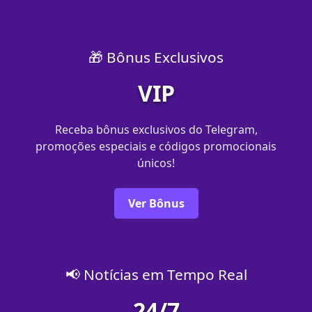
🎁 Bônus Exclusivos
VIP
Receba bônus exclusivos do Telegram,
promoções especiais e códigos promocionais
únicos!
Ver Bônus
📢 Notícias em Tempo Real
24/7