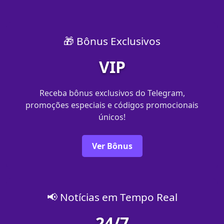
🎁 Bônus Exclusivos
VIP
Receba bônus exclusivos do Telegram,
promoções especiais e códigos promocionais
únicos!
Ver Bônus
📢 Notícias em Tempo Real
24/7