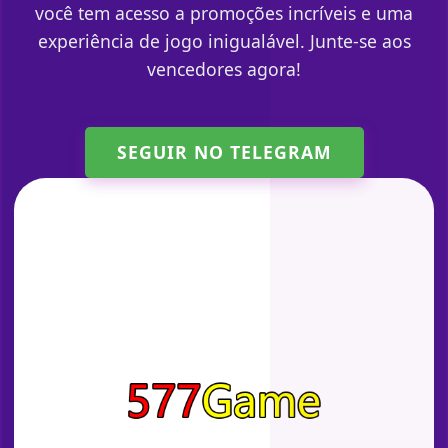
você tem acesso a promoções incríveis e uma
experiência de jogo inigualável. Junte-se aos
vencedores agora!
SEGUIR NO TELEGRAM