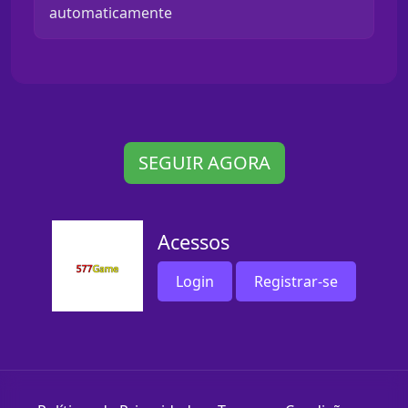
automaticamente
SEGUIR AGORA
Acessos
Login
Registrar-se