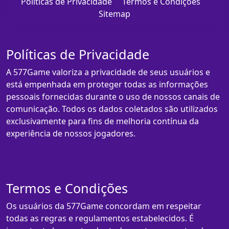
Políticas de Privacidade
Termos e Condições
Sitemap
Políticas de Privacidade
A 577Game valoriza a privacidade de seus usuários e
está empenhada em proteger todas as informações
pessoais fornecidas durante o uso de nossos canais de
comunicação. Todos os dados coletados são utilizados
exclusivamente para fins de melhoria contínua da
experiência de nossos jogadores.
Termos e Condições
Os usuários da 577Game concordam em respeitar
todas as regras e regulamentos estabelecidos. É