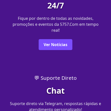
24/7
Fique por dentro de todas as novidades,
promoções e eventos da 5757.Com em tempo
real!
Ver Notícias
💬 Suporte Direto
Chat
Suporte direto via Telegram, respostas rápidas e
atendimento personalizado!