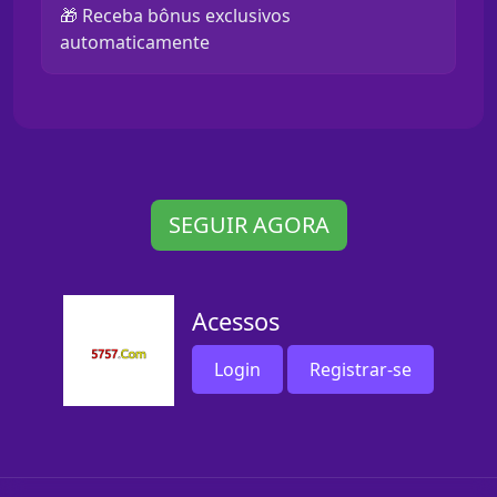
🎁 Receba bônus exclusivos
automaticamente
SEGUIR AGORA
Acessos
Login
Registrar-se