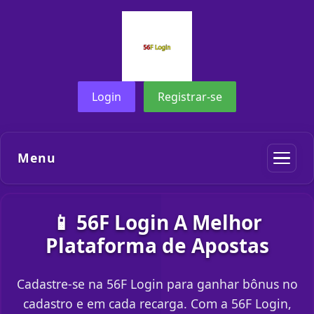
Login
Registrar-se
Menu
📱 56F Login A Melhor
Plataforma de Apostas
Cadastre-se na 56F Login para ganhar bônus no
cadastro e em cada recarga. Com a 56F Login,