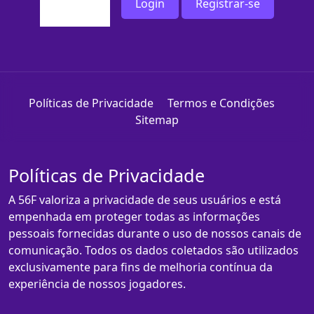
Login
Registrar-se
Políticas de Privacidade
Termos e Condições
Sitemap
Políticas de Privacidade
A 56F valoriza a privacidade de seus usuários e está
empenhada em proteger todas as informações
pessoais fornecidas durante o uso de nossos canais de
comunicação. Todos os dados coletados são utilizados
exclusivamente para fins de melhoria contínua da
experiência de nossos jogadores.