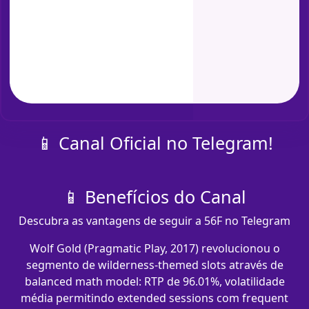
📱 Canal Oficial no Telegram!
📱 Benefícios do Canal
Descubra as vantagens de seguir a 56F no Telegram
Wolf Gold (Pragmatic Play, 2017) revolucionou o
segmento de wilderness-themed slots através de
balanced math model: RTP de 96.01%, volatilidade
média permitindo extended sessions com frequent