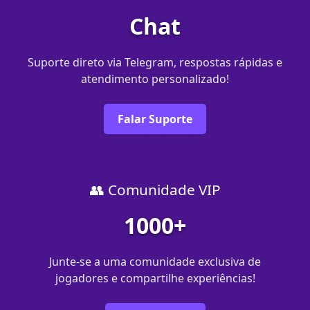
Chat
Suporte direto via Telegram, respostas rápidas e
atendimento personalizado!
Falar Suporte
👥 Comunidade VIP
1000+
Junte-se a uma comunidade exclusiva de
jogadores e compartilhe experiências!