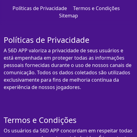
Políticas de Privacidade
Termos e Condições
Sitemap
Políticas de Privacidade
A 56D APP valoriza a privacidade de seus usuários e
está empenhada em proteger todas as informações
pessoais fornecidas durante o uso de nossos canais de
comunicação. Todos os dados coletados são utilizados
exclusivamente para fins de melhoria contínua da
experiência de nossos jogadores.
Termos e Condições
Os usuários da 56D APP concordam em respeitar todas