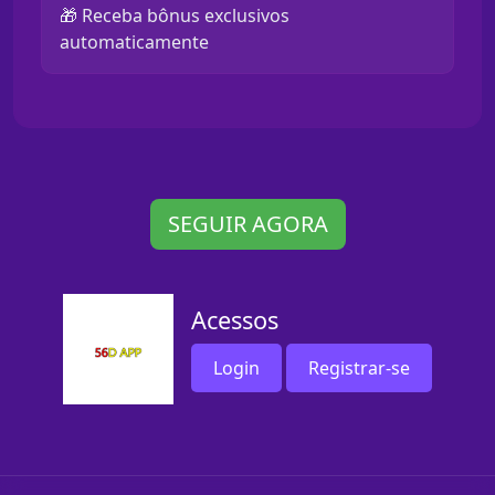
🎁 Receba bônus exclusivos
automaticamente
SEGUIR AGORA
Acessos
Login
Registrar-se