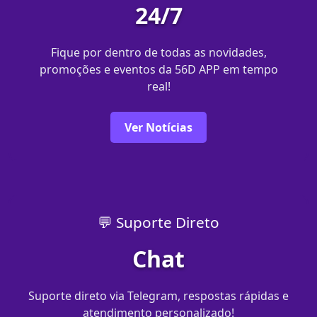
24/7
Fique por dentro de todas as novidades,
promoções e eventos da 56D APP em tempo
real!
Ver Notícias
💬 Suporte Direto
Chat
Suporte direto via Telegram, respostas rápidas e
atendimento personalizado!