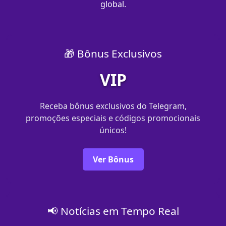
global.
🎁 Bônus Exclusivos
VIP
Receba bônus exclusivos do Telegram,
promoções especiais e códigos promocionais
únicos!
Ver Bônus
📢 Notícias em Tempo Real