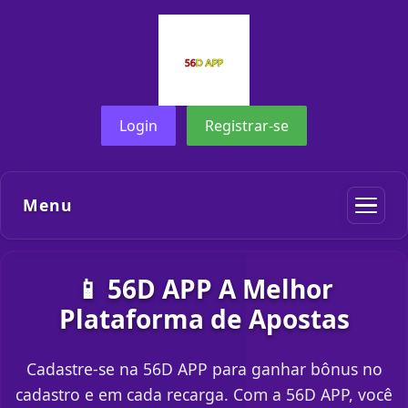
Login
Registrar-se
Menu
📱 56D APP A Melhor
Plataforma de Apostas
Cadastre-se na 56D APP para ganhar bônus no
cadastro e em cada recarga. Com a 56D APP, você