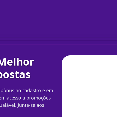
 Melhor
postas
 bônus no cadastro e em
tem acesso a promoções
ualável. Junte-se aos