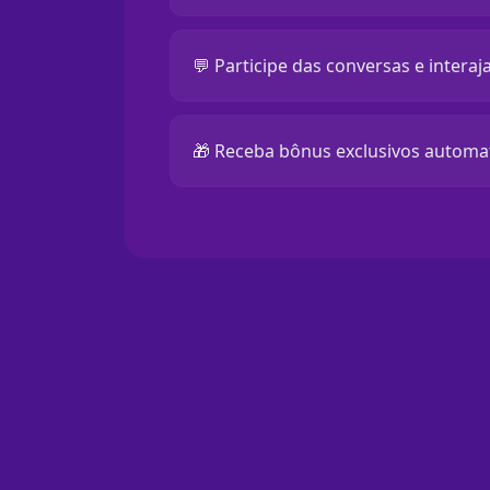
💬 Participe das conversas e interaj
🎁 Receba bônus exclusivos autom