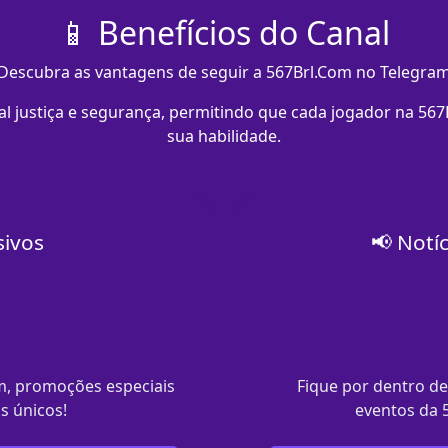
📱 Benefícios do Canal
Descubra as vantagens de seguir a 567Brl.Com no Telegra
tal justiça e segurança, permitindo que cada jogador na 5
sua habilidade.
sivos
📢 Notí
m, promoções especiais
Fique por dentro d
s únicos!
eventos da 