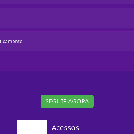
a
aticamente
SEGUIR AGORA
Acessos