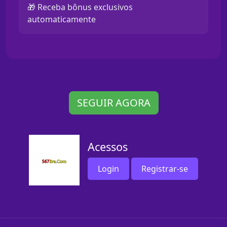
🎁 Receba bônus exclusivos
automaticamente
SEGUIR AGORA
Acessos
Login
Registrar-se