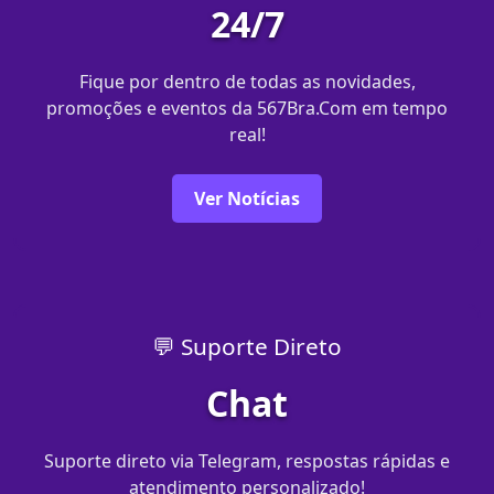
24/7
Fique por dentro de todas as novidades,
promoções e eventos da 567Bra.Com em tempo
real!
Ver Notícias
💬 Suporte Direto
Chat
Suporte direto via Telegram, respostas rápidas e
atendimento personalizado!