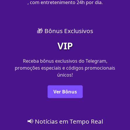
, com entretenimento 24h por dia.
🎁 Bônus Exclusivos
VIP
Receba bônus exclusivos do Telegram,
promoções especiais e códigos promocionais
únicos!
Ver Bônus
📢 Notícias em Tempo Real