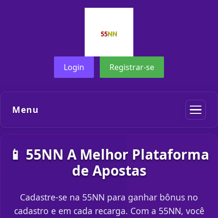
Login
Registrar-se
Menu
📱 55NN A Melhor Plataforma
de Apostas
Cadastre-se na 55NN para ganhar bônus no
cadastro e em cada recarga. Com a 55NN, você