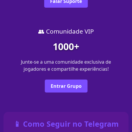
Falar Suporte
👥 Comunidade VIP
1000+
Junte-se a uma comunidade exclusiva de
jogadores e compartilhe experiências!
Entrar Grupo
📱 Como Seguir no Telegram