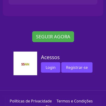
SEGUIR AGORA
Acessos
Login
Registrar-se
Políticas de Privacidade
Termos e Condições