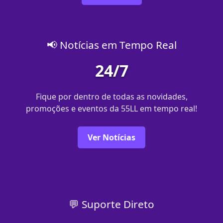
📢 Notícias em Tempo Real
24/7
Fique por dentro de todas as novidades,
promoções e eventos da 55LL em tempo real!
Ver Notícias
💬 Suporte Direto