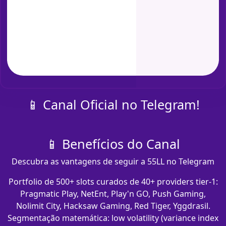
📱 Canal Oficial no Telegram!
📱 Benefícios do Canal
Descubra as vantagens de seguir a 55LL no Telegram
Portfolio de 500+ slots curados de 40+ providers tier-1:
Pragmatic Play, NetEnt, Play'n GO, Push Gaming,
Nolimit City, Hacksaw Gaming, Red Tiger, Yggdrasil.
Segmentação matemática: low volatility (variance index