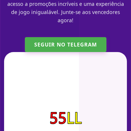
acesso a promoções incríveis e uma experiência
de jogo inigualável. Junte-se aos vencedores
agora!
SEGUIR NO TELEGRAM