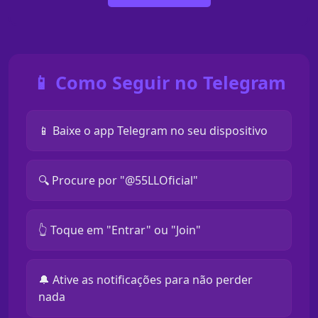
📱 Como Seguir no Telegram
📱 Baixe o app Telegram no seu dispositivo
🔍 Procure por "@55LLOficial"
👆 Toque em "Entrar" ou "Join"
🔔 Ative as notificações para não perder
nada