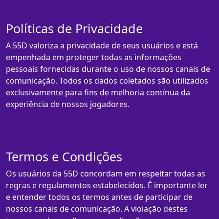
Políticas de Privacidade
A 55D valoriza a privacidade de seus usuários e está
empenhada em proteger todas as informações
pessoais fornecidas durante o uso de nossos canais de
comunicação. Todos os dados coletados são utilizados
exclusivamente para fins de melhoria contínua da
experiência de nossos jogadores.
Termos e Condições
Os usuários da 55D concordam em respeitar todas as
regras e regulamentos estabelecidos. É importante ler
e entender todos os termos antes de participar de
nossos canais de comunicação. A violação destes