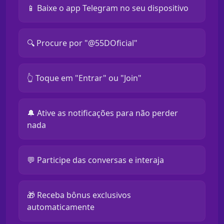
📱 Baixe o app Telegram no seu dispositivo
🔍 Procure por "@55DOficial"
👆 Toque em "Entrar" ou "Join"
🔔 Ative as notificações para não perder
nada
💬 Participe das conversas e interaja
🎁 Receba bônus exclusivos
automaticamente