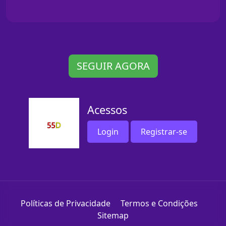
SEGUIR AGORA
Acessos
Login
Registrar-se
Políticas de Privacidade
Termos e Condições
Sitemap