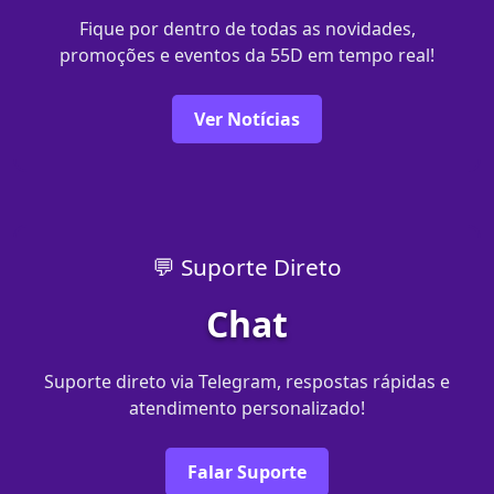
Fique por dentro de todas as novidades,
promoções e eventos da 55D em tempo real!
Ver Notícias
💬 Suporte Direto
Chat
Suporte direto via Telegram, respostas rápidas e
atendimento personalizado!
Falar Suporte