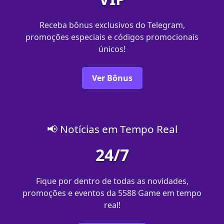
Receba bônus exclusivos do Telegram,
promoções especiais e códigos promocionais
únicos!
Ver Bônus
📢 Notícias em Tempo Real
24/7
Fique por dentro de todas as novidades,
promoções e eventos da 5588 Game em tempo
real!