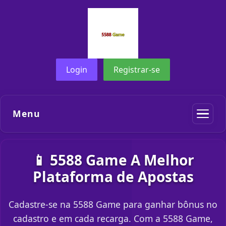
Login
Registrar-se
Menu
📱 5588 Game A Melhor
Plataforma de Apostas
Cadastre-se na 5588 Game para ganhar bônus no
cadastro e em cada recarga. Com a 5588 Game,