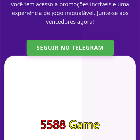
você tem acesso a promoções incríveis e uma
experiência de jogo inigualável. Junte-se aos
vencedores agora!
SEGUIR NO TELEGRAM