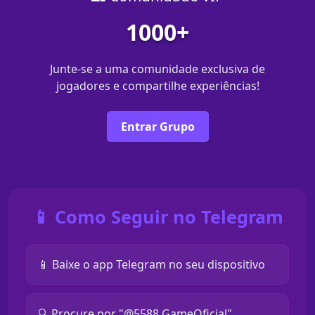
1000+
Junte-se a uma comunidade exclusiva de
jogadores e compartilhe experiências!
Entrar Grupo
📱 Como Seguir no Telegram
📱 Baixe o app Telegram no seu dispositivo
🔍 Procure por "@5588 GameOficial"