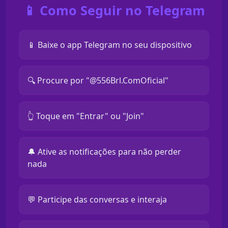
📱 Como Seguir no Telegram
📱 Baixe o app Telegram no seu dispositivo
🔍 Procure por "@556Brl.ComOficial"
👆 Toque em "Entrar" ou "Join"
🔔 Ative as notificações para não perder
nada
💬 Participe das conversas e interaja