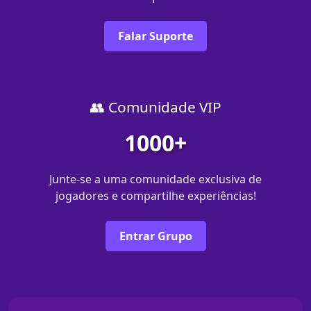
Falar Suporte
👥 Comunidade VIP
1000+
Junte-se a uma comunidade exclusiva de
jogadores e compartilhe experiências!
Entrar Grupo