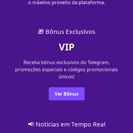
o máximo proveito da plataforma.
🎁 Bônus Exclusivos
VIP
Receba bônus exclusivos do Telegram,
promoções especiais e códigos promocionais
únicos!
Ver Bônus
📢 Notícias em Tempo Real