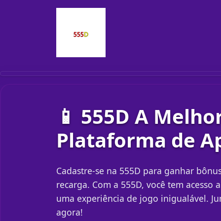
📱 555D A Melho
Plataforma de A
Cadastre-se na 555D para ganhar bônus
recarga. Com a 555D, você tem acesso a
uma experiência de jogo inigualável. J
agora!