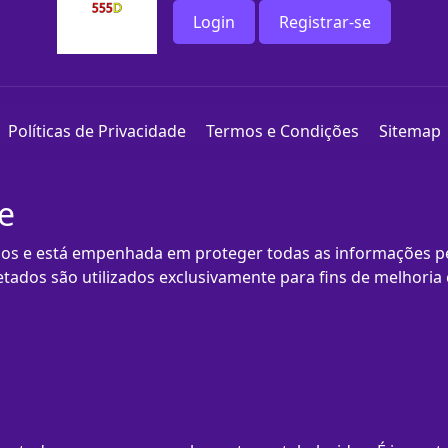
Login
Registrar-se
Políticas de Privacidade
Termos e Condições
Sitemap
de
rios e está empenhada em proteger todas as informações p
tados são utilizados exclusivamente para fins de melhoria