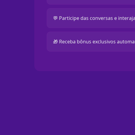
💬 Participe das conversas e interaj
🎁 Receba bônus exclusivos autom