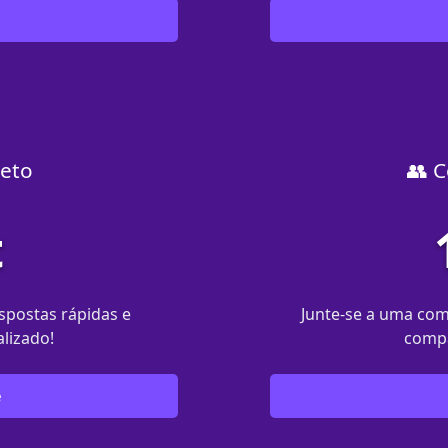
reto
👥 
t
espostas rápidas e
Junte-se a uma com
lizado!
compa
e