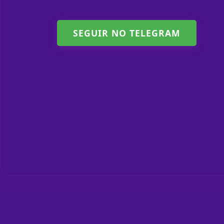
SEGUIR NO TELEGRAM