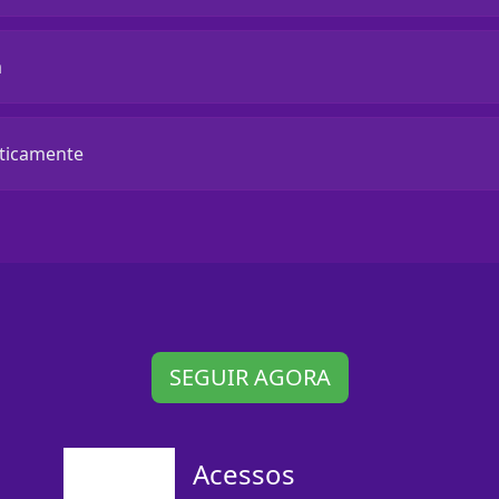
a
aticamente
SEGUIR AGORA
Acessos