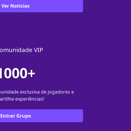
Ver Notícias
Comunidade VIP
1000+
unidade exclusiva de jogadores e
rtilhe experiências!
Entrar Grupo