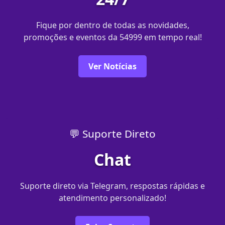
Fique por dentro de todas as novidades,
promoções e eventos da 54999 em tempo real!
Ver Notícias
💬 Suporte Direto
Chat
Suporte direto via Telegram, respostas rápidas e
atendimento personalizado!