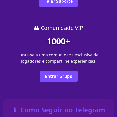
Falar Suporte
👥 Comunidade VIP
1000+
Junte-se a uma comunidade exclusiva de
jogadores e compartilhe experiências!
Entrar Grupo
📱 Como Seguir no Telegram